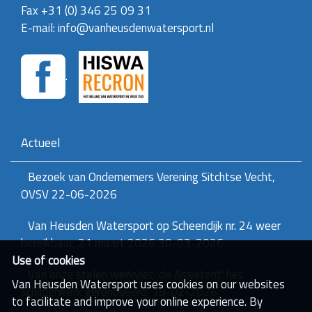
Fax +31 (0) 346 25 09 31
E-mail: info@vanheusdenwatersport.nl
.
Actueel
Bezoek van Ondernemers Verening Sitchtse Vecht,
OVSV
22-06-2026
Van Heusden Watersport op Scheendijk nr. 24 weer
bereikbaar, 21 maart 2026
30-03-2026
Use of cookies
Van onze stalen werkvlet 'de Assistent' het
Van Heusden Watersport uses cookies on our websites
schilderwerk gerenoveerd.
19-02-2026
to facilitate and improve your online experience. By