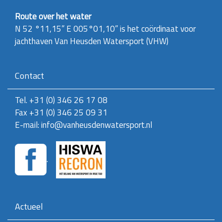
d
i
Route over het water
g
N 52 °11,15” E 005°01,10”
is het coördinaat voor
e
jachthaven
Van Heusden Watersport (VHW)
w
e
e
r
Contact
g
a
v
Tel. +31 (0) 346 26 17 08
e
Fax +31 (0) 346 25 09 31
v
a
E-mail: info@vanheusdenwatersport.nl
n
d
e
.
a
f
b
e
e
l
Actueel
d
i