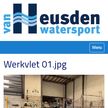
Klap navig
Werkvlet 01.jpg