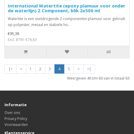
International Watertite (epoxy plamuur voor onder
de waterlijn) 2 Component, blik 2x500 ml
Watertite is een sneldrogende 2-componenten plamuur voor gebruik
op polyester, metaal en stabiele ho..
€95,38
Excl. BTW: €78,83
|<
<
1
2
3
4
5
>
>|
Weergeven 46 t/m 60 van in totaal 63
Informatie
Over ons
Privacy Policy
Voorwaarden
Klantenservice