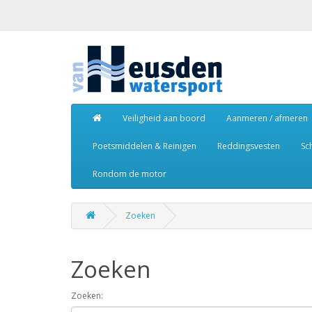
Veiligheid aan boord
Aanmeren / afmeren
Poetsmiddelen & Reinigen
Reddingsvesten
Sc
Rondom de motor
Zoeken
Zoeken
Zoeken: