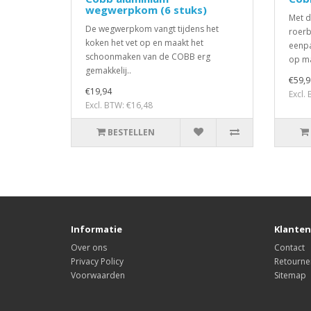
wegwerpkom (6 stuks)
Met d
De wegwerpkom vangt tijdens het
roerb
koken het vet op en maakt het
eenpa
schoonmaken van de COBB erg
op ma
gemakkelij..
€59,9
€19,94
Excl.
Excl. BTW: €16,48
BESTELLEN
Informatie
Klanten
Over ons
Contact
Privacy Policy
Retourne
Voorwaarden
Sitemap