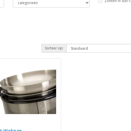
Zoeken in sub-c
Sorteer op:
b Wokpan