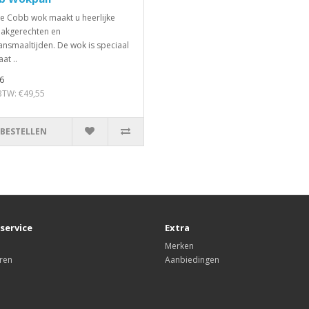
e Cobb wok maakt u heerlijke
akgerechten en
nsmaaltijden. De wok is speciaal
at ..
6
 BTW: €49,55
BESTELLEN
service
Extra
Merken
ren
Aanbiedingen