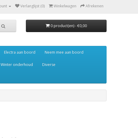
ount
Verlanglijst (0)
Winkelwagen
Afrekenen
0 product(en) - €0,00
Electra aan boord
Neem mee aan boord
Winter onderhoud
Diverse