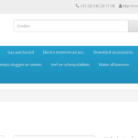
+31 (0) 346 26 17 08
Mijn Acc
Gas aan boord
Electro motoren en acc.
Brandstof accessoires
heeps vlaggen en seinen
Verf en scheepslakken
Water af/aanvoer