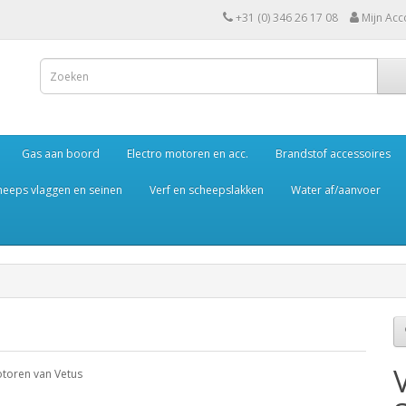
+31 (0) 346 26 17 08
Mijn Acc
Gas aan boord
Electro motoren en acc.
Brandstof accessoires
heeps vlaggen en seinen
Verf en scheepslakken
Water af/aanvoer
motoren van Vetus