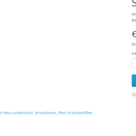
Mo
Be
€
Ex
Aa
en Vetus onderhoud
,
servicebeurt
,
filter
,
brandstoffilter