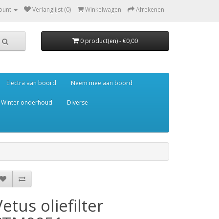
ount
Verlanglijst (0)
Winkelwagen
Afrekenen
0 product(en) - €0,00
Electra aan boord
Neem mee aan boord
Winter onderhoud
Diverse
Vetus oliefilter