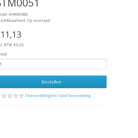
STM0051
del: VHW00486
schikbaarheid: Op voorraad
11,13
cl. BTW: €9,20
ntal
Bestellen
0 beoordeling(en)
/
Geef beoordeling