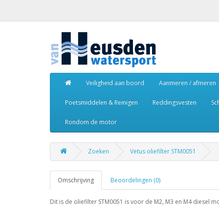
Veiligheid aan boord
Aanmeren / afmeren
Poetsmiddelen & Reinigen
Reddingsvesten
Sc
Rondom de motor
Zoeken
Vetus oliefilter STM0051
Omschrijving
Beoordelingen (0)
Dit is de oliefilter STM0051 is voor de M2, M3 en M4 diesel 