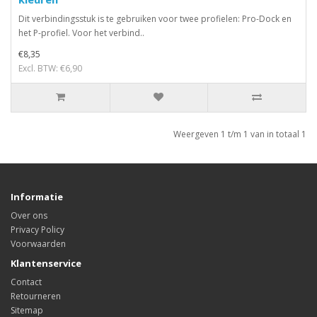
Dit verbindingsstuk is te gebruiken voor twee profielen: Pro-Dock en
het P-profiel. Voor het verbind..
€8,35
Excl. BTW: €6,90
Weergeven 1 t/m 1 van in totaal 1
Informatie
Over ons
Privacy Policy
Voorwaarden
Klantenservice
Contact
Retourneren
Sitemap